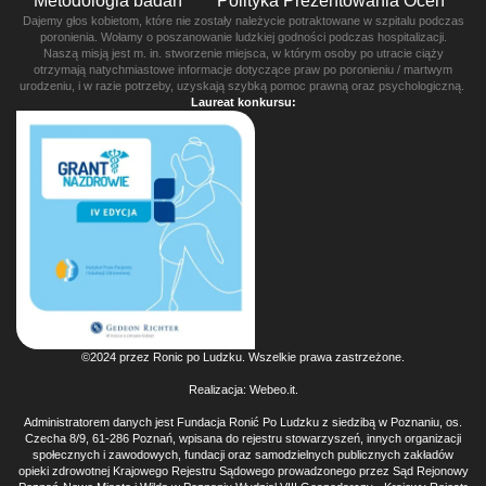
Metodologia badań
Polityka Prezentowania Ocen
Dajemy głos kobietom, które nie zostały należycie potraktowane w szpitalu podczas
poronienia. Wołamy o poszanowanie ludzkiej godności podczas hospitalizacji.
Naszą misją jest m. in. stworzenie miejsca, w którym osoby po utracie ciąży
otrzymają natychmiastowe informacje dotyczące praw po poronieniu / martwym
urodzeniu, i w razie potrzeby, uzyskają szybką pomoc prawną oraz psychologiczną.
Laureat konkursu:
©2024 przez Ronic po Ludzku. Wszelkie prawa zastrzeżone.
Realizacja:
Webeo.it
.
Administratorem danych jest Fundacja Ronić Po Ludzku z siedzibą w Poznaniu, os.
Czecha 8/9, 61-286 Poznań, wpisana do rejestru stowarzyszeń, innych organizacji
społecznych i zawodowych, fundacji oraz samodzielnych publicznych zakładów
opieki zdrowotnej Krajowego Rejestru Sądowego prowadzonego przez Sąd Rejonowy