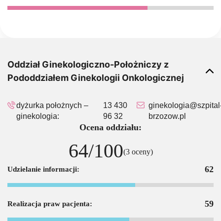
Oddział Ginekologiczno-Położniczy z
Pododdziałem Ginekologii Onkologicznej
dyżurka położnych –
13 430
ginekologia@szpital
ginekologia:
96 32
brzozow.pl
Ocena oddziału:
64/100
(3 oceny)
62
Udzielanie informacji:
59
Realizacja praw pacjenta: