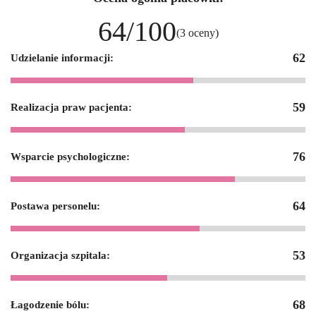
64/100
(3 oceny)
62
Udzielanie informacji:
59
Realizacja praw pacjenta:
76
Wsparcie psychologiczne:
64
Postawa personelu:
53
Organizacja szpitala:
68
Łagodzenie bólu: