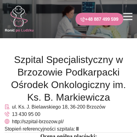
+48 887 499 599
Szpital Specjalistyczny w
Brzozowie Podkarpacki
Ośrodek Onkologiczny im.
Ks. B. Markiewicza
ul. Ks. J. Bielawskiego 18, 36-200 Brzozów
13 430 95 00
http://szpital-brzozow.pl/
Stopień referencyjności szpitala:
II
Ocena ogólna placówki: