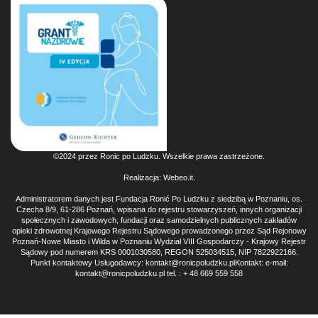
©2024 przez Ronic po Ludzku. Wszelkie prawa zastrzeżone.
Realizacja:
Webeo.it
.
Administratorem danych jest Fundacja Ronić Po Ludzku z siedzibą w Poznaniu, os.
Czecha 8/9, 61-286 Poznań, wpisana do rejestru stowarzyszeń, innych organizacji
społecznych i zawodowych, fundacji oraz samodzielnych publicznych zakładów
opieki zdrowotnej Krajowego Rejestru Sądowego prowadzonego przez Sąd Rejonowy
Poznań-Nowe Miasto i Wilda w Poznaniu Wydział VIII Gospodarczy - Krajowy Rejestr
Sądowy pod numerem KRS 0001030580, REGON 525034515, NIP 7822922166.
Punkt kontaktowy Usługodawcy: kontakt@ronicpoludzku.plKontakt: e-mail:
kontakt@ronicpoludzku.pl tel. : + 48 669 559 558