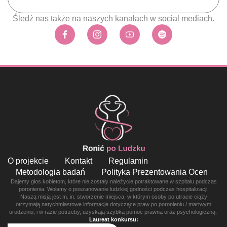
Śledź nas także na naszych kanałach w social mediach.
O projekcie
Kontakt
Regulamin
Metodologia badań
Polityka Prezentowania Ocen
Dajemy głos kobietom, które nie zostały należycie potraktowane w szpitalu podczas
poronienia. Wołamy o poszanowanie ludzkiej godności podczas hospitalizacji.
Naszą misją jest m. in. stworzenie miejsca, w którym osoby po utracie ciąży
otrzymają natychmiastowe informacje dotyczące praw po poronieniu / martwym
urodzeniu, i w razie potrzeby, uzyskają szybką pomoc prawną oraz psychologiczną.
Laureat konkursu: