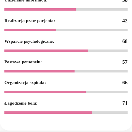
58
Udzielanie informacji:
42
Realizacja praw pacjenta:
68
Wsparcie psychologiczne:
57
Postawa personelu:
66
Organizacja szpitala:
71
Łagodzenie bólu: