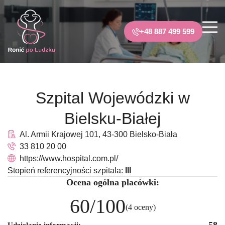
+48 887 499 599
Szpital Wojewódzki w
Bielsku-Białej
Al. Armii Krajowej 101, 43-300 Bielsko-Biała
33 810 20 00
https://www.hospital.com.pl/
Stopień referencyjności szpitala:
III
Ocena ogólna placówki:
60/100
(4 oceny)