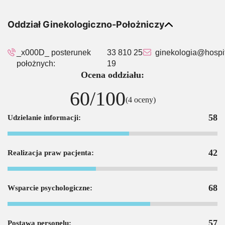
Oddział Ginekologiczno-Położniczy
_x000D_ posterunek
33 810 25
ginekologia@hospit
położnych:
19
Ocena oddziału:
60/100
(4 oceny)
58
Udzielanie informacji:
42
Realizacja praw pacjenta:
68
Wsparcie psychologiczne:
57
Postawa personelu: