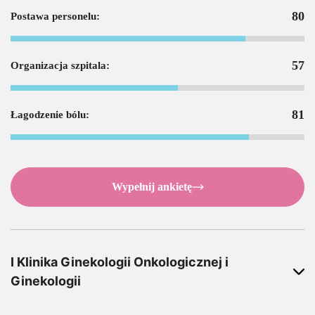
80
Postawa personelu:
57
Organizacja szpitala:
81
Łagodzenie bólu:
Wypełnij ankietę
I Klinika Ginekologii Onkologicznej i
Ginekologii