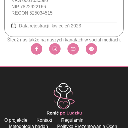
KRS 0001030580
NIP 7822922166
REGON 525034515
Data rejestracji: kwiecień 2023
Śledź nas także na naszych kanałach w social mediach.
O projekcie
Kontakt
Regulamin
Metodologia badań
Polityka Prezentowania Ocen