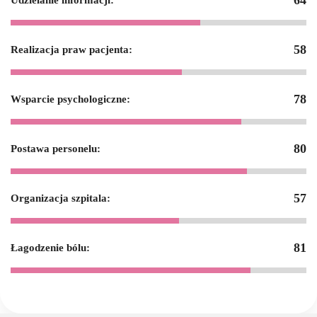
64
Udzielanie informacji:
58
Realizacja praw pacjenta:
78
Wsparcie psychologiczne:
80
Postawa personelu:
57
Organizacja szpitala:
81
Łagodzenie bólu: