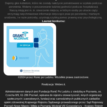
Dajemy głos kobietom, które nie zostały należycie potraktowane w szpitalu podczas
poronienia. Wołamy o poszanowanie ludzkiej godności podczas hospitalizacji.
Naszą misją jest m. in. stworzenie miejsca, w którym osoby po utracie ciąży
otrzymają natychmiastowe informacje dotyczące praw po poronieniu / martwym
urodzeniu, i w razie potrzeby, uzyskają szybką pomoc prawną oraz psychologiczną.
Laureat konkursu:
©2024 przez Ronic po Ludzku. Wszelkie prawa zastrzeżone.
Realizacja:
Webeo.it
.
Administratorem danych jest Fundacja Ronić Po Ludzku z siedzibą w Poznaniu, os.
Czecha 8/9, 61-286 Poznań, wpisana do rejestru stowarzyszeń, innych organizacji
społecznych i zawodowych, fundacji oraz samodzielnych publicznych zakładów
opieki zdrowotnej Krajowego Rejestru Sądowego prowadzonego przez Sąd Rejonowy
Poznań-Nowe Miasto i Wilda w Poznaniu Wydział VIII Gospodarczy - Krajowy Rejestr