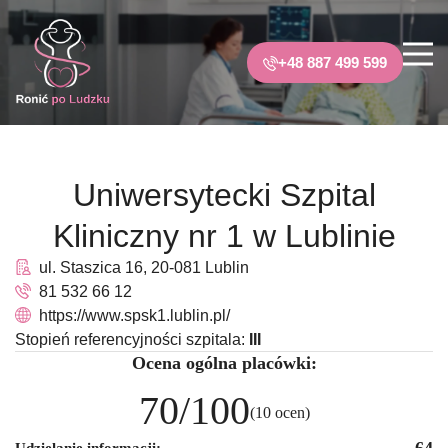
+48 887 499 599
Uniwersytecki Szpital
Kliniczny nr 1 w Lublinie
ul. Staszica 16, 20-081 Lublin
81 532 66 12
https://www.spsk1.lublin.pl/
Stopień referencyjności szpitala:
III
Ocena ogólna placówki:
70/100
(10 ocen)