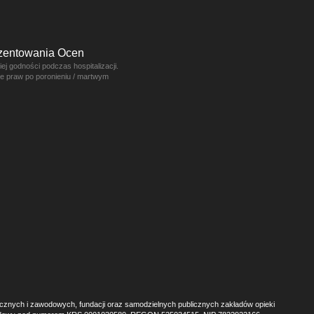
ezentowania Ocen
j godności podczas hospitalizacji.
ce praw po poronieniu / martwym
ecznych i zawodowych, fundacji oraz samodzielnych publicznych zakładów opieki