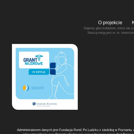
O projekcie
Dajemy głos kobietom, które nie z
Naszą misją jest m. in. stworz
Administratorem danych jest Fundacja Ronić Po Ludzku z siedzibą w Poznaniu, 