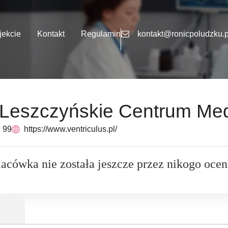
jekcie
Kontakt
Regulamin
kontakt@ronicpoludzku.p
szczyńskie Centrum Medy
 99
https://www.ventriculus.pl/
lacówka nie została jeszcze przez nikogo ocen