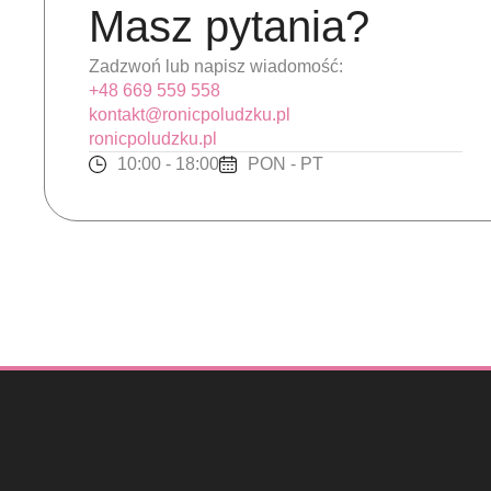
Masz pytania?
Zadzwoń lub napisz wiadomość:
+48 669 559 558
kontakt@ronicpoludzku.pl
ronicpoludzku.pl
10:00 - 18:00
PON - PT