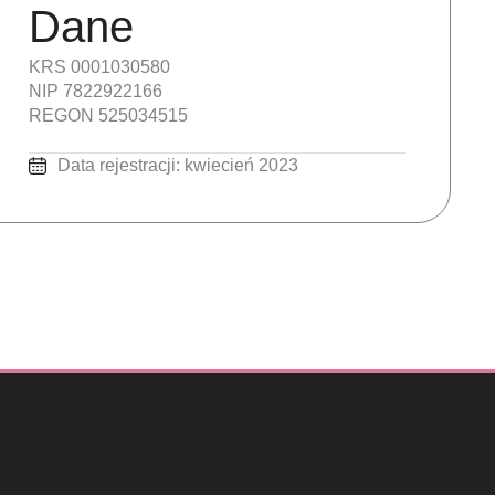
Dane
KRS 0001030580
NIP 7822922166
REGON 525034515
Data rejestracji: kwiecień 2023