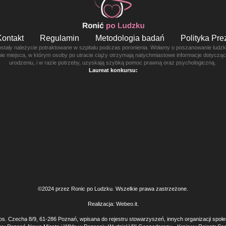
Kontakt
Regulamin
Metodologia badań
Polityka Pr
ostały należycie potraktowane w szpitalu podczas poronienia. Wołamy o poszanowanie ludzkie
enie miejsca, w którym osoby po utracie ciąży otrzymają natychmiastowe informacje dotyczą
urodzeniu, i w razie potrzeby, uzyskają szybką pomoc prawną oraz psychologiczną.
Laureat konkursu:
©2024 przez Ronic po Ludzku. Wszelkie prawa zastrzeżone.
Realizacja:
Webeo.it
.
os. Czecha 8/9, 61-286 Poznań, wpisana do rejestru stowarzyszeń, innych organizacji społ