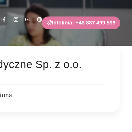
l
Infolinia: +48 887 499 599
czne Sp. z o.o.
iona.