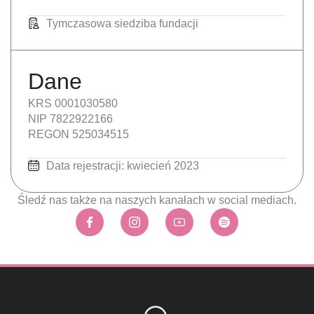
Tymczasowa siedziba fundacji
Dane
KRS 0001030580
NIP 7822922166
REGON 525034515
Data rejestracji: kwiecień 2023
Śledź nas także na naszych kanałach w social mediach.