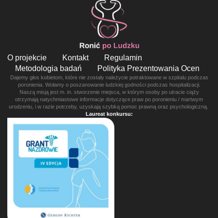
O projekcie
Kontakt
Regulamin
Metodologia badań
Polityka Prezentowania Ocen
Dajemy głos kobietom, które nie zostały należycie potraktowane w szpitalu podczas
poronienia. Wołamy o poszanowanie ludzkiej godności podczas hospitalizacji.
Naszą misją jest m. in. stworzenie miejsca, w którym osoby po utracie ciąży
otrzymają natychmiastowe informacje dotyczące praw po poronieniu / martwym
urodzeniu, i w razie potrzeby, uzyskają szybką pomoc prawną oraz psychologiczną.
Laureat konkursu: