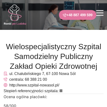
+48 887 499 599
Wielospecjalistyczny Szpital
Samodzielny Publiczny
Zakład Opieki Zdrowotnej
ul. Chałubińskiego 7, 67-100 Nowa Sól
centrala: 68 388 21 00
http://www.szpital-nowasol.pl/
Stopień referencyjności szpitala:
III
Ocena ogólna placówki:
58/100