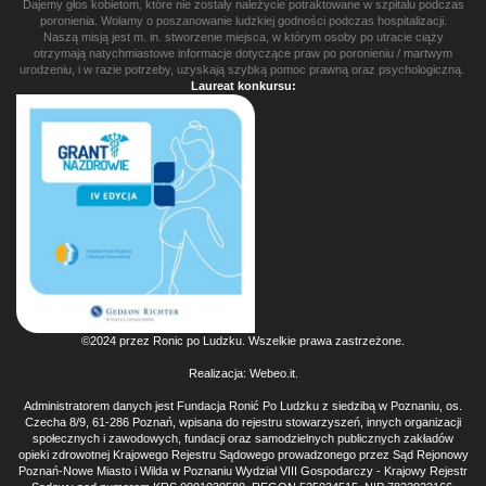
Dajemy głos kobietom, które nie zostały należycie potraktowane w szpitalu podczas
poronienia. Wołamy o poszanowanie ludzkiej godności podczas hospitalizacji.
Naszą misją jest m. in. stworzenie miejsca, w którym osoby po utracie ciąży
otrzymają natychmiastowe informacje dotyczące praw po poronieniu / martwym
urodzeniu, i w razie potrzeby, uzyskają szybką pomoc prawną oraz psychologiczną.
Laureat konkursu:
©2024 przez Ronic po Ludzku. Wszelkie prawa zastrzeżone.
Realizacja:
Webeo.it
.
Administratorem danych jest Fundacja Ronić Po Ludzku z siedzibą w Poznaniu, os.
Czecha 8/9, 61-286 Poznań, wpisana do rejestru stowarzyszeń, innych organizacji
społecznych i zawodowych, fundacji oraz samodzielnych publicznych zakładów
opieki zdrowotnej Krajowego Rejestru Sądowego prowadzonego przez Sąd Rejonowy
Poznań-Nowe Miasto i Wilda w Poznaniu Wydział VIII Gospodarczy - Krajowy Rejestr