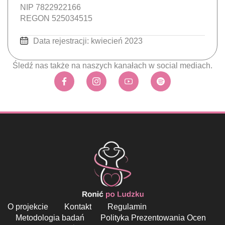
NIP 7822922166
REGON 525034515
Data rejestracji: kwiecień 2023
Śledź nas także na naszych kanałach w social mediach.
O projekcie
Kontakt
Regulamin
Metodologia badań
Polityka Prezentowania Ocen