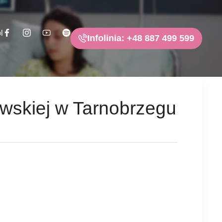
l
Infolinia: +48 887 499 599
owskiej w Tarnobrzegu