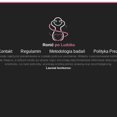
Kontakt
Regulamin
Metodologia badań
Polityka Pr
ostały należycie potraktowane w szpitalu podczas poronienia. Wołamy o poszanowanie ludzkie
enie miejsca, w którym osoby po utracie ciąży otrzymają natychmiastowe informacje dotyczą
urodzeniu, i w razie potrzeby, uzyskają szybką pomoc prawną oraz psychologiczną.
Laureat konkursu: