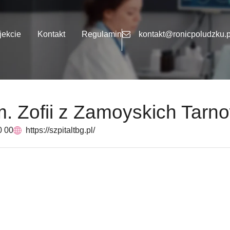
jekcie
Kontakt
Regulamin
kontakt@ronicpoludzku.p
m. Zofii z Zamoyskich Tarn
0 00
https://szpitaltbg.pl/