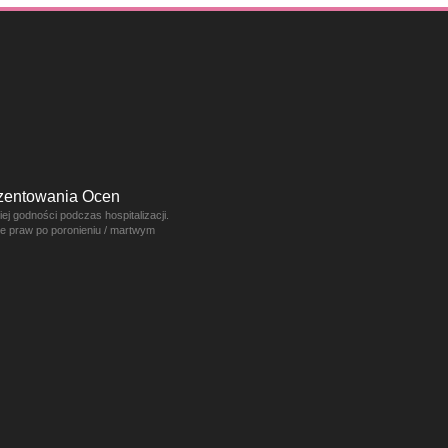
ezentowania Ocen
j godności podczas hospitalizacji.
ce praw po poronieniu / martwym