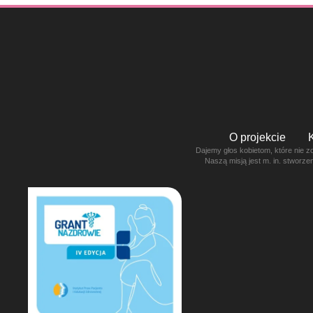
O projekcie
Dajemy głos kobietom, które nie z
Naszą misją jest m. in. stworz