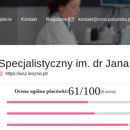
jekcie
Kontakt
Regulamin
kontakt@ronicpoludzku.p
Specjalistyczny im. dr Jan
https://wsz.leszno.pl/
61/100
Ocena ogólna placówki:
(6 ocen)