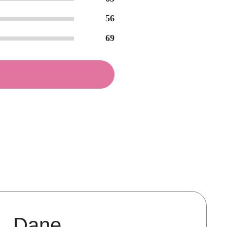
56
69
Dane