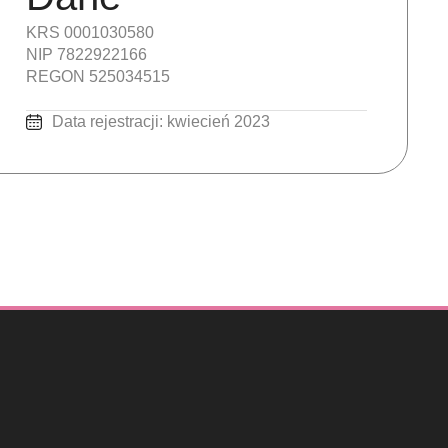
KRS 0001030580
NIP 7822922166
REGON 525034515
Data rejestracji: kwiecień 2023