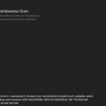
ezentowania Ocen
j godności podczas hospitalizacji.
ce praw po poronieniu / martwym
ecznych i zawodowych, fundacji oraz samodzielnych publicznych zakładów opieki
r Sądowy pod numerem KRS 0001030580, REGON 525034515, NIP 7822922166.
+ 48 669 559 558