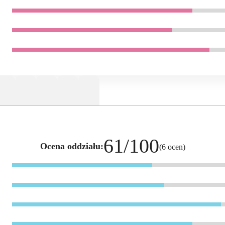
61/100
Ocena oddziału:
(6 ocen)