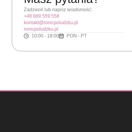
Zadzwoń lub napisz wiadomość:
+48 669 559 558
kontakt@ronicpoludzku.pl
ronicpoludzku.pl
10:00 - 18:00
PON - PT