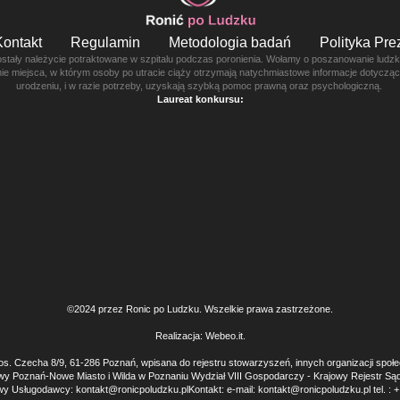
Kontakt
Regulamin
Metodologia badań
Polityka Pr
ostały należycie potraktowane w szpitalu podczas poronienia. Wołamy o poszanowanie ludzkie
enie miejsca, w którym osoby po utracie ciąży otrzymają natychmiastowe informacje dotyczą
urodzeniu, i w razie potrzeby, uzyskają szybką pomoc prawną oraz psychologiczną.
Laureat konkursu:
©2024 przez Ronic po Ludzku. Wszelkie prawa zastrzeżone.
Realizacja:
Webeo.it
.
os. Czecha 8/9, 61-286 Poznań, wpisana do rejestru stowarzyszeń, innych organizacji społ
wy Poznań-Nowe Miasto i Wilda w Poznaniu Wydział VIII Gospodarczy - Krajowy Rejest
y Usługodawcy: kontakt@ronicpoludzku.plKontakt: e-mail: kontakt@ronicpoludzku.pl tel. : 