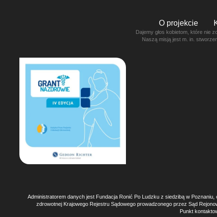
O projekcie
Dajemy głos kobietom, które nie z
Naszą misją jest m. in. stworz
Administratorem danych jest Fundacja Ronić Po Ludzku z siedzibą w Poznaniu, 
zdrowotnej Krajowego Rejestru Sądowego prowadzonego przez Sąd Rejono
Punkt kontaktow