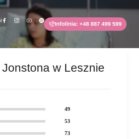
l
Infolinia: +48 887 499 599
a Jonstona w Lesznie
49
53
73