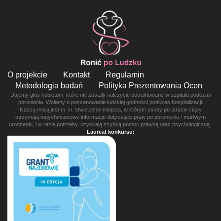
O projekcie
Kontakt
Regulamin
Metodologia badań
Polityka Prezentowania Ocen
Dajemy głos kobietom, które nie zostały należycie potraktowane w szpitalu podczas
poronienia. Wołamy o poszanowanie ludzkiej godności podczas hospitalizacji.
Naszą misją jest m. in. stworzenie miejsca, w którym osoby po utracie ciąży
otrzymają natychmiastowe informacje dotyczące praw po poronieniu / martwym
urodzeniu, i w razie potrzeby, uzyskają szybką pomoc prawną oraz psychologiczną.
Laureat konkursu: