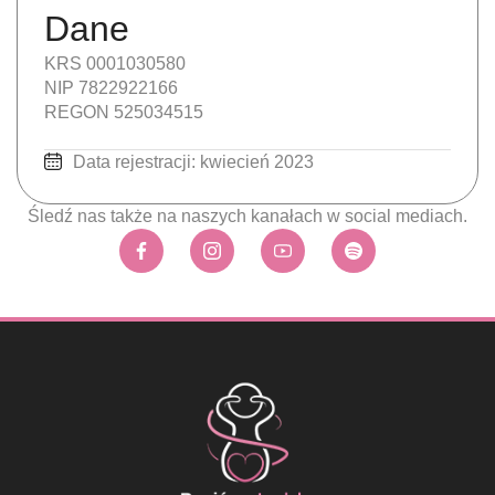
Dane
KRS 0001030580
NIP 7822922166
REGON 525034515
Data rejestracji: kwiecień 2023
Śledź nas także na naszych kanałach w social mediach.