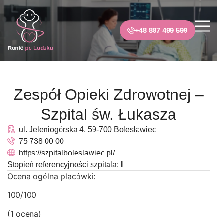
+48 887 499 599
Zespół Opieki Zdrowotnej –
Szpital św. Łukasza
ul. Jeleniogórska 4, 59-700 Bolesławiec
75 738 00 00
https://szpitalboleslawiec.pl/
Stopień referencyjności szpitala:
I
Ocena ogólna placówki:
100/100
(1 ocena)