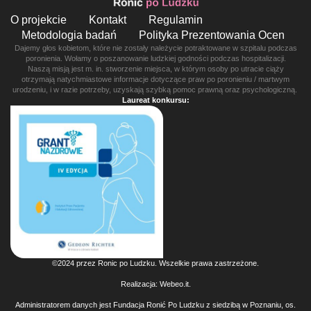
O projekcie
Kontakt
Regulamin
Metodologia badań
Polityka Prezentowania Ocen
Dajemy głos kobietom, które nie zostały należycie potraktowane w szpitalu podczas
poronienia. Wołamy o poszanowanie ludzkiej godności podczas hospitalizacji.
Naszą misją jest m. in. stworzenie miejsca, w którym osoby po utracie ciąży
otrzymają natychmiastowe informacje dotyczące praw po poronieniu / martwym
urodzeniu, i w razie potrzeby, uzyskają szybką pomoc prawną oraz psychologiczną.
Laureat konkursu:
©2024 przez Ronic po Ludzku. Wszelkie prawa zastrzeżone.
Realizacja:
Webeo.it
.
Administratorem danych jest Fundacja Ronić Po Ludzku z siedzibą w Poznaniu, os.