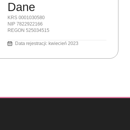
Dane
KRS 0001030580
NIP 7822922166
REGON 525034515
Data rejestracji: kwiecień 2023