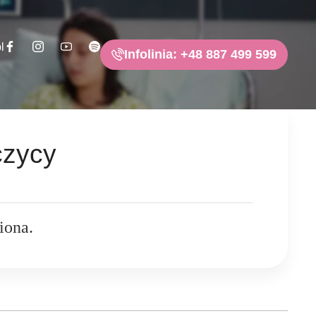
l
Infolinia: +48 887 499 599
czycy
iona.