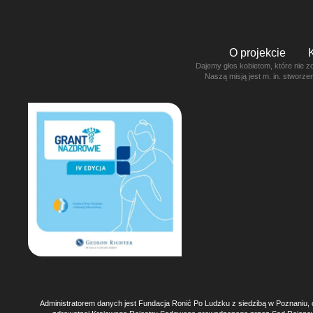
O projekcie
Dajemy głos kobietom, które nie z
Naszą misją jest m. in. stworz
Administratorem danych jest Fundacja Ronić Po Ludzku z siedzibą w Poznaniu, 