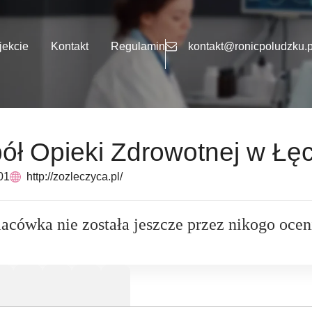
jekcie
Kontakt
Regulamin
kontakt@ronicpoludzku.p
ół Opieki Zdrowotnej w Łę
01
http://zozleczyca.pl/
lacówka nie została jeszcze przez nikogo ocen