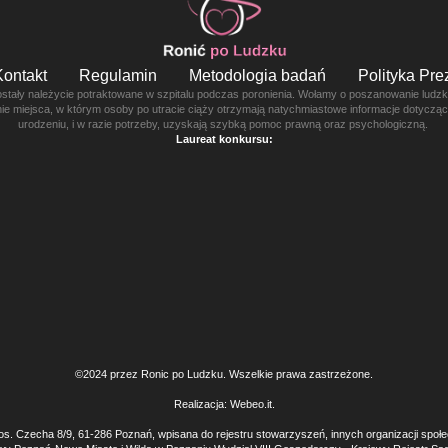
Kontakt
Regulamin
Metodologia badań
Polityka Pr
ostały należycie potraktowane w szpitalu podczas poronienia. Wołamy o poszanowanie ludzkie
enie miejsca, w którym osoby po utracie ciąży otrzymają natychmiastowe informacje dotyczą
urodzeniu, i w razie potrzeby, uzyskają szybką pomoc prawną oraz psychologiczną.
Laureat konkursu:
©2024 przez Ronic po Ludzku. Wszelkie prawa zastrzeżone.
Realizacja:
Webeo.it
.
os. Czecha 8/9, 61-286 Poznań, wpisana do rejestru stowarzyszeń, innych organizacji społ