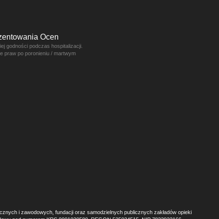
ezentowania Ocen
j godności podczas hospitalizacji.
ce praw po poronieniu / martwym
ecznych i zawodowych, fundacji oraz samodzielnych publicznych zakładów opieki