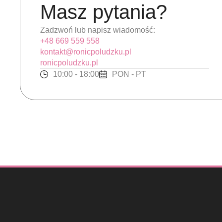
Masz pytania?
Zadzwoń lub napisz wiadomość:
+48 669 559 558
kontakt@ronicpoludzku.pl
ronicpoludzku.pl
10:00 - 18:00
PON - PT