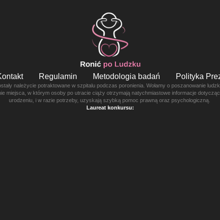
Kontakt
Regulamin
Metodologia badań
Polityka Pr
ostały należycie potraktowane w szpitalu podczas poronienia. Wołamy o poszanowanie ludzkie
enie miejsca, w którym osoby po utracie ciąży otrzymają natychmiastowe informacje dotyczą
urodzeniu, i w razie potrzeby, uzyskają szybką pomoc prawną oraz psychologiczną.
Laureat konkursu: