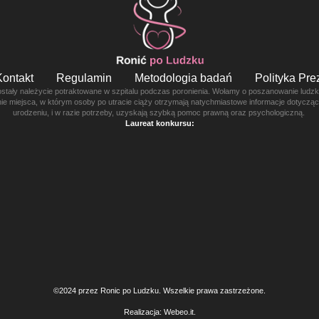
Kontakt
Regulamin
Metodologia badań
Polityka Pr
ostały należycie potraktowane w szpitalu podczas poronienia. Wołamy o poszanowanie ludzkie
enie miejsca, w którym osoby po utracie ciąży otrzymają natychmiastowe informacje dotyczą
urodzeniu, i w razie potrzeby, uzyskają szybką pomoc prawną oraz psychologiczną.
Laureat konkursu:
©2024 przez Ronic po Ludzku. Wszelkie prawa zastrzeżone.
Realizacja:
Webeo.it
.