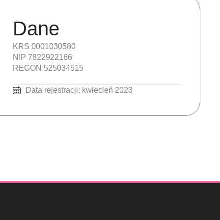
Dane
KRS 0001030580
NIP 7822922166
REGON 525034515
Data rejestracji: kwiecień 2023