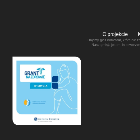
O projekcie
Dajemy głos kobietom, które nie z
Naszą misją jest m. in. stworz