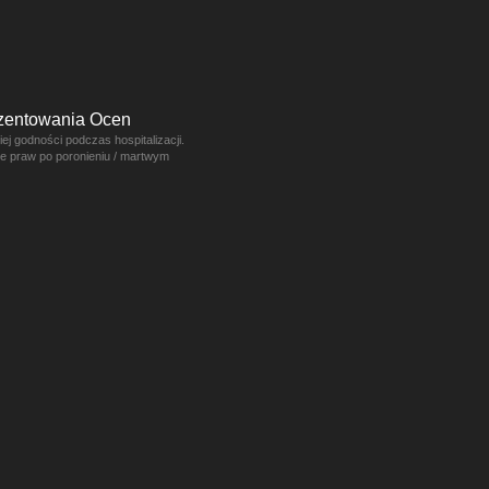
ezentowania Ocen
j godności podczas hospitalizacji.
ce praw po poronieniu / martwym