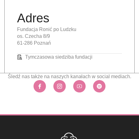
Adres
Fundacja Ronić po Ludzku
os. Czecha 8/9
61-286 Poznań
Tymczasowa siedziba fundacji
Śledź nas także na naszych kanałach w social mediach.