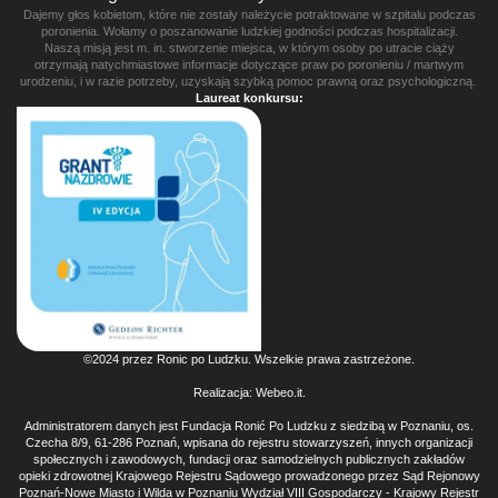
Dajemy głos kobietom, które nie zostały należycie potraktowane w szpitalu podczas
poronienia. Wołamy o poszanowanie ludzkiej godności podczas hospitalizacji.
Naszą misją jest m. in. stworzenie miejsca, w którym osoby po utracie ciąży
otrzymają natychmiastowe informacje dotyczące praw po poronieniu / martwym
urodzeniu, i w razie potrzeby, uzyskają szybką pomoc prawną oraz psychologiczną.
Laureat konkursu:
©2024 przez Ronic po Ludzku. Wszelkie prawa zastrzeżone.
Realizacja:
Webeo.it
.
Administratorem danych jest Fundacja Ronić Po Ludzku z siedzibą w Poznaniu, os.
Czecha 8/9, 61-286 Poznań, wpisana do rejestru stowarzyszeń, innych organizacji
społecznych i zawodowych, fundacji oraz samodzielnych publicznych zakładów
opieki zdrowotnej Krajowego Rejestru Sądowego prowadzonego przez Sąd Rejonowy
Poznań-Nowe Miasto i Wilda w Poznaniu Wydział VIII Gospodarczy - Krajowy Rejestr