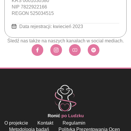
KRS 0001030580
NIP 7822922166
REGON 525034515
Data rejestracji: kwiecień 2023
Śledź nas także na naszych kanałach w social mediach.
O projekcie
Kontakt
Regulamin
Metodologia badań
Polityka Prezentowania Ocen