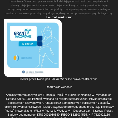
poronienia. Wołamy o poszanowanie ludzkiej godności podczas hospitalizacji.
Naszą misją jest m. in. stworzenie miejsca, w którym osoby po utracie ciąży
otrzymają natychmiastowe informacje dotyczące praw po poronieniu / martwym
urodzeniu, i w razie potrzeby, uzyskają szybką pomoc prawną oraz psychologiczną.
Laureat konkursu:
©2024 przez Ronic po Ludzku. Wszelkie prawa zastrzeżone.
Realizacja:
Webeo.it
.
Administratorem danych jest Fundacja Ronić Po Ludzku z siedzibą w Poznaniu, os.
Czecha 8/9, 61-286 Poznań, wpisana do rejestru stowarzyszeń, innych organizacji
społecznych i zawodowych, fundacji oraz samodzielnych publicznych zakładów
opieki zdrowotnej Krajowego Rejestru Sądowego prowadzonego przez Sąd Rejonowy
Poznań-Nowe Miasto i Wilda w Poznaniu Wydział VIII Gospodarczy - Krajowy Rejestr
Sądowy pod numerem KRS 0001030580, REGON 525034515, NIP 7822922166.