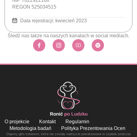
NIP 7822922166
REGON 525034515
Data rejestracji: kwiecień 2023
Śledź nas także na naszych kanałach w social mediach.
O projekcie
Kontakt
Regulamin
Metodologia badań
Polityka Prezentowania Ocen
Dajemy głos kobietom, które nie zostały należycie potraktowane w szpitalu podczas