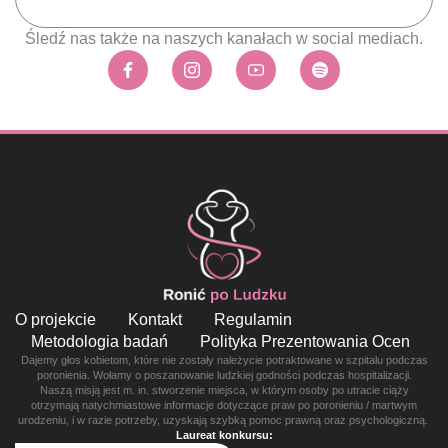
Śledź nas także na naszych kanałach w social mediach.
O projekcie
Kontakt
Regulamin
Metodologia badań
Polityka Prezentowania Ocen
Dajemy głos kobietom, które nie zostały należycie potraktowane w szpitalu podczas
poronienia. Wołamy o poszanowanie ludzkiej godności podczas hospitalizacji.
Naszą misją jest m. in. stworzenie miejsca, w którym osoby po utracie ciąży
otrzymają natychmiastowe informacje dotyczące praw po poronieniu / martwym
urodzeniu, i w razie potrzeby, uzyskają szybką pomoc prawną oraz psychologiczną.
Laureat konkursu: