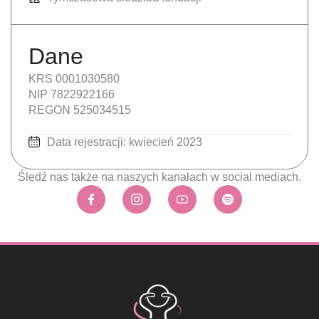
Dane
KRS 0001030580
NIP 7822922166
REGON 525034515
Data rejestracji: kwiecień 2023
Śledź nas także na naszych kanałach w social mediach.