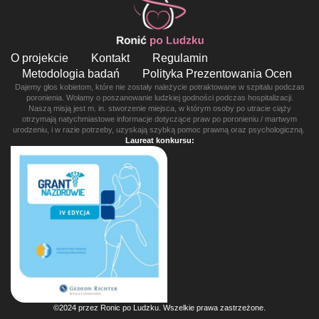
O projekcie
Kontakt
Regulamin
Metodologia badań
Polityka Prezentowania Ocen
Dajemy głos kobietom, które nie zostały należycie potraktowane w szpitalu podczas
poronienia. Wołamy o poszanowanie ludzkiej godności podczas hospitalizacji.
Naszą misją jest m. in. stworzenie miejsca, w którym osoby po utracie ciąży
otrzymają natychmiastowe informacje dotyczące praw po poronieniu / martwym
urodzeniu, i w razie potrzeby, uzyskają szybką pomoc prawną oraz psychologiczną.
Laureat konkursu:
©2024 przez Ronic po Ludzku. Wszelkie prawa zastrzeżone.