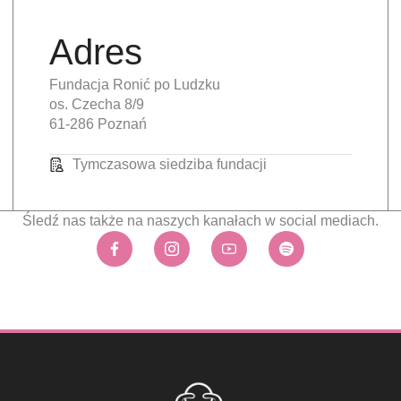
Adres
Fundacja Ronić po Ludzku
os. Czecha 8/9
61-286 Poznań
Tymczasowa siedziba fundacji
Śledź nas także na naszych kanałach w social mediach.