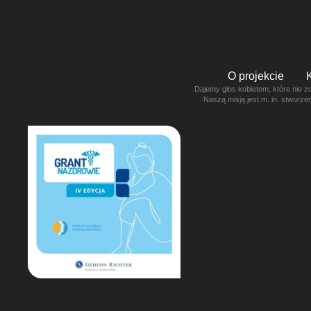
O projekcie
Dajemy głos kobietom, które nie z
Naszą misją jest m. in. stworz