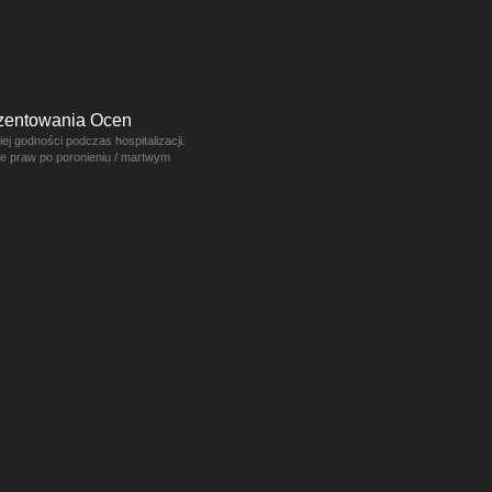
ezentowania Ocen
j godności podczas hospitalizacji.
ce praw po poronieniu / martwym