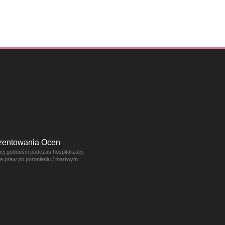
ezentowania Ocen
j godności podczas hospitalizacji.
ce praw po poronieniu / martwym