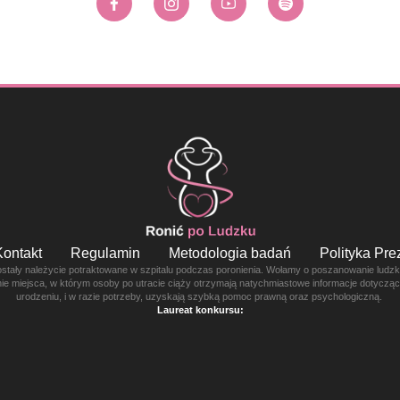
Kontakt
Regulamin
Metodologia badań
Polityka Pr
ostały należycie potraktowane w szpitalu podczas poronienia. Wołamy o poszanowanie ludzkie
enie miejsca, w którym osoby po utracie ciąży otrzymają natychmiastowe informacje dotyczą
urodzeniu, i w razie potrzeby, uzyskają szybką pomoc prawną oraz psychologiczną.
Laureat konkursu: