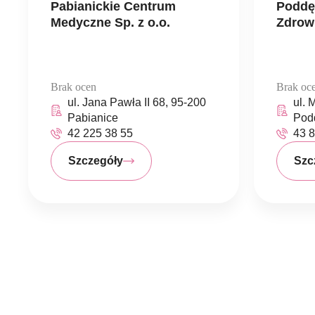
Pabianickie Centrum
Poddę
Medyczne Sp. z o.o.
Zdrow
Brak ocen
Brak oc
ul. Jana Pawła II 68, 95-200
ul. 
Pabianice
Pod
42 225 38 55
43 8
Szczegóły
Szc