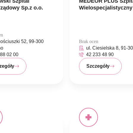
ski Szpital
MEDEOR PLUS Szpit
ządowy Sp.z o.o.
Wielospecjalistyczny
en
Kościuszki 52, 99-300
Brak ocen
no
ul. Ciesielska 8, 91-3
88 02 00
42 233 48 90
zegóły
Szczegóły