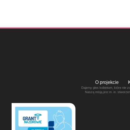
O projekcie
Dajemy głos kobietom, które nie z
Naszą misją jest m. in. stworz