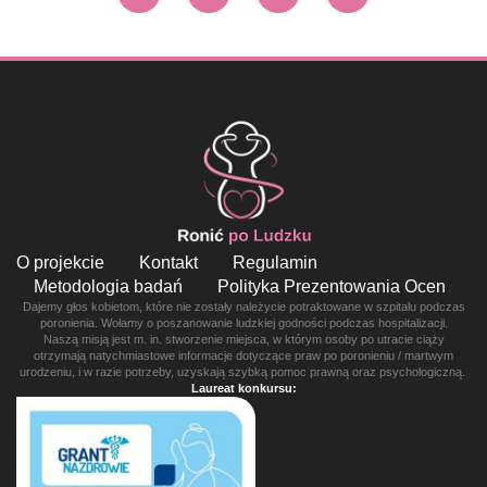
O projekcie
Kontakt
Regulamin
Metodologia badań
Polityka Prezentowania Ocen
Dajemy głos kobietom, które nie zostały należycie potraktowane w szpitalu podczas
poronienia. Wołamy o poszanowanie ludzkiej godności podczas hospitalizacji.
Naszą misją jest m. in. stworzenie miejsca, w którym osoby po utracie ciąży
otrzymają natychmiastowe informacje dotyczące praw po poronieniu / martwym
urodzeniu, i w razie potrzeby, uzyskają szybką pomoc prawną oraz psychologiczną.
Laureat konkursu: